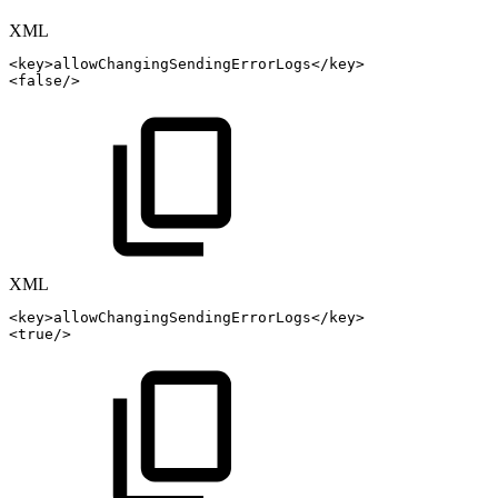
XML
<
key
>
allowChangingSendingErrorLogs
</
key
>
<
false
/>
XML
<
key
>
allowChangingSendingErrorLogs
</
key
>
<
true
/>