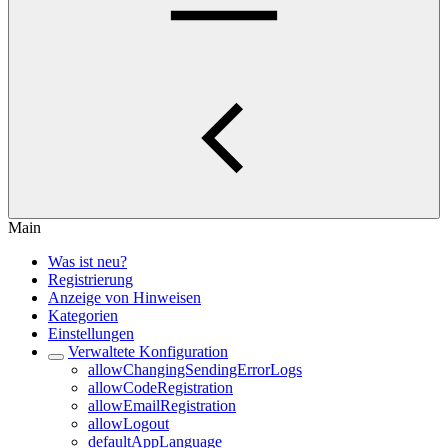
Main
Was ist neu?
Registrierung
Anzeige von Hinweisen
Kategorien
Einstellungen
Verwaltete Konfiguration
allowChangingSendingErrorLogs
allowCodeRegistration
allowEmailRegistration
allowLogout
defaultAppLanguage