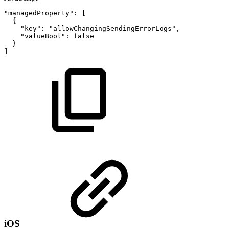
"managedProperty"
:
[
{
"key"
:
"allowChangingSendingErrorLogs"
,
"valueBool"
:
false
}
]
iOS