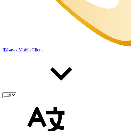
IBI-aws MobileClient