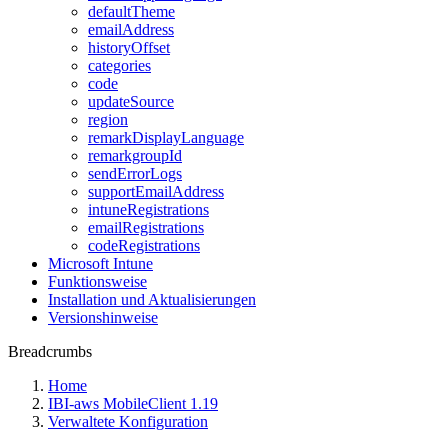
defaultTheme
emailAddress
historyOffset
categories
code
updateSource
region
remarkDisplayLanguage
remarkgroupId
sendErrorLogs
supportEmailAddress
intuneRegistrations
emailRegistrations
codeRegistrations
Microsoft Intune
Funktionsweise
Installation und Aktualisierungen
Versionshinweise
Breadcrumbs
Home
IBI-aws MobileClient 1.19
Verwaltete Konfiguration