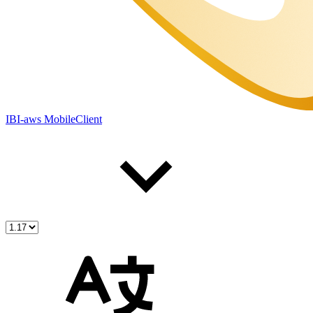
IBI-aws MobileClient