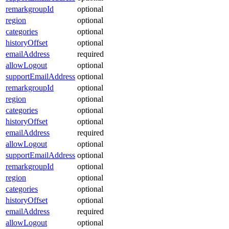
remarkgroupId
optional
region
optional
categories
optional
historyOffset
optional
emailAddress
required
allowLogout
optional
supportEmailAddress
optional
remarkgroupId
optional
region
optional
categories
optional
historyOffset
optional
emailAddress
required
allowLogout
optional
supportEmailAddress
optional
remarkgroupId
optional
region
optional
categories
optional
historyOffset
optional
emailAddress
required
allowLogout
optional