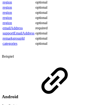
region
optional
region
optional
region
optional
region
optional
region
optional
emailAddress
required
supportEmailAddress
optional
remarkgroupId
optional
categories
optional
Beispiel
Android