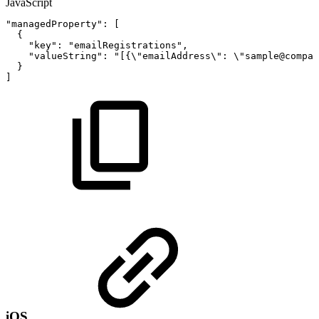
JavaScript
"managedProperty"
:
[
{
"key"
:
"emailRegistrations"
,
"valueString"
:
"[{\"emailAddress\":
\"sample@compan
}
]
iOS