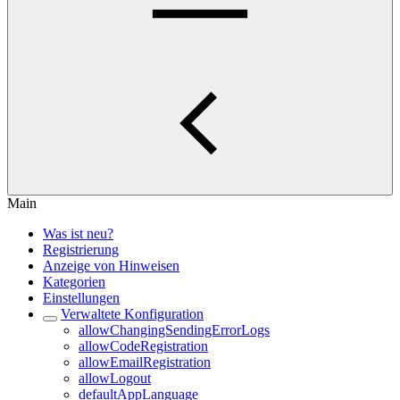
Main
Was ist neu?
Registrierung
Anzeige von Hinweisen
Kategorien
Einstellungen
Verwaltete Konfiguration
allowChangingSendingErrorLogs
allowCodeRegistration
allowEmailRegistration
allowLogout
defaultAppLanguage