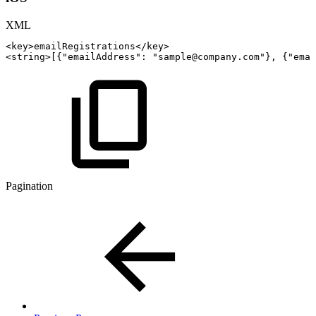
XML
<
key
>
emailRegistrations
</
key
>
<
string
>
[{"emailAddress":
"sample@company.com"},
{"emai
Pagination