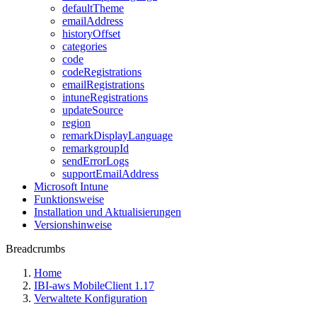
defaultTheme
emailAddress
historyOffset
categories
code
codeRegistrations
emailRegistrations
intuneRegistrations
updateSource
region
remarkDisplayLanguage
remarkgroupId
sendErrorLogs
supportEmailAddress
Microsoft Intune
Funktionsweise
Installation und Aktualisierungen
Versionshinweise
Breadcrumbs
Home
IBI-aws MobileClient 1.17
Verwaltete Konfiguration