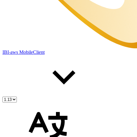
IBI-aws MobileClient