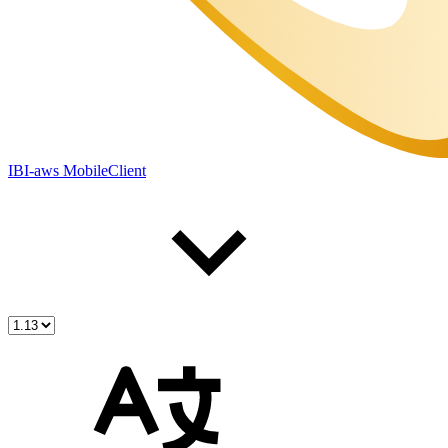
IBI-aws MobileClient