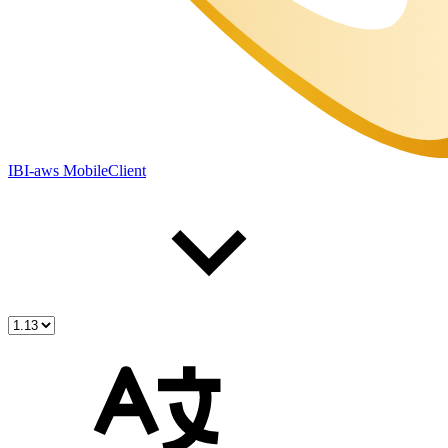
IBI-aws MobileClient