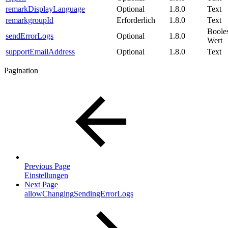
remarkDisplayLanguage
Optional
1.8.0
Text
remarkgroupId
Erforderlich
1.8.0
Text
Boole
sendErrorLogs
Optional
1.8.0
Wert
supportEmailAddress
Optional
1.8.0
Text
Pagination
Previous Page
Einstellungen
Next Page
allowChangingSendingErrorLogs