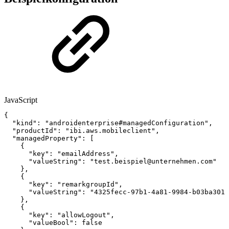
JavaScript
{
"kind"
:
"androidenterprise#managedConfiguration"
,
"productId"
:
"ibi.aws.mobileclient"
,
"managedProperty"
:
[
{
"key"
:
"emailAddress"
,
"valueString"
:
"test.beispiel@unternehmen.com"
}
,
{
"key"
:
"remarkgroupId"
,
"valueString"
:
"4325fecc-97b1-4a81-9984-b03ba3018
}
,
{
"key"
:
"allowLogout"
,
"valueBool"
:
false