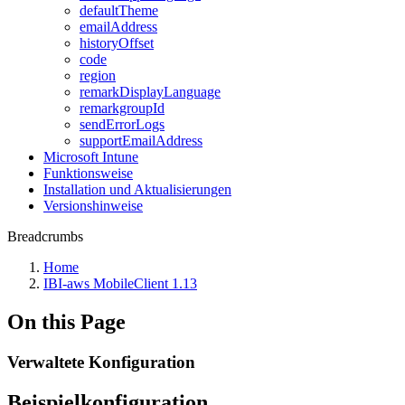
defaultTheme
emailAddress
historyOffset
code
region
remarkDisplayLanguage
remarkgroupId
sendErrorLogs
supportEmailAddress
Microsoft Intune
Funktionsweise
Installation und Aktualisierungen
Versionshinweise
Breadcrumbs
Home
IBI-aws MobileClient 1.13
On this Page
Verwaltete Konfiguration
Beispielkonfiguration