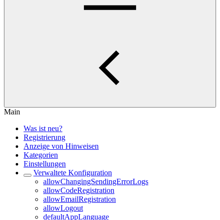
Main
Was ist neu?
Registrierung
Anzeige von Hinweisen
Kategorien
Einstellungen
Verwaltete Konfiguration
allowChangingSendingErrorLogs
allowCodeRegistration
allowEmailRegistration
allowLogout
defaultAppLanguage