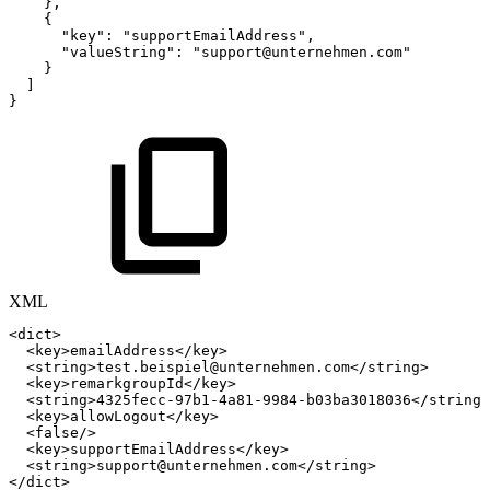
}
,
{
"key"
:
"supportEmailAddress"
,
"valueString"
:
"support@unternehmen.com"
}
]
}
XML
<
dict
>
<
key
>
emailAddress
</
key
>
<
string
>
test.beispiel@unternehmen.com
</
string
>
<
key
>
remarkgroupId
</
key
>
<
string
>
4325fecc-97b1-4a81-9984-b03ba3018036
</
string
>
<
key
>
allowLogout
</
key
>
<
false
/>
<
key
>
supportEmailAddress
</
key
>
<
string
>
support@unternehmen.com
</
string
>
</
dict
>