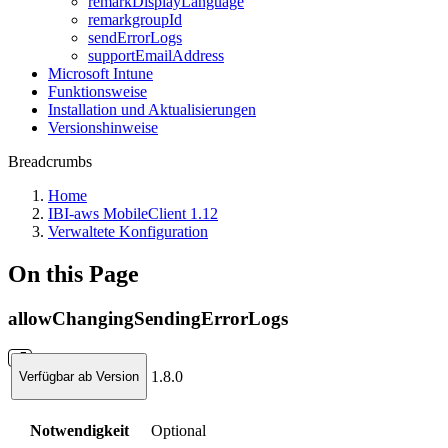
remarkDisplayLanguage
remarkgroupId
sendErrorLogs
supportEmailAddress
Microsoft Intune
Funktionsweise
Installation und Aktualisierungen
Versionshinweise
Breadcrumbs
Home
IBI-aws MobileClient 1.12
Verwaltete Konfiguration
On this Page
allowChangingSendingErrorLogs
1.8.0
Verfügbar ab Version
Notwendigkeit
Optional