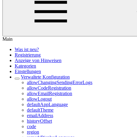
Main
Was ist neu?
Registrierung
Anzeige von Hinweisen
Kategorien
Einstellungen
Verwaltete Konfiguration
allowChangingSendingErrorLogs
allowCodeRegistration
allowEmailRegistration
allowLogout
defaultAppLanguage
defaultTheme
emailAddress
historyOffset
code
region