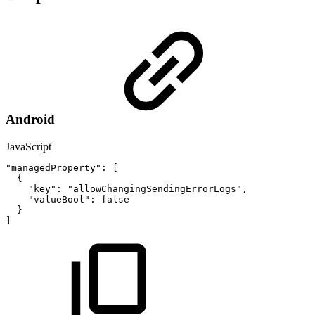
Android
JavaScript
"managedProperty"
:
[
{
"key"
:
"allowChangingSendingErrorLogs"
,
"valueBool"
:
false
}
]