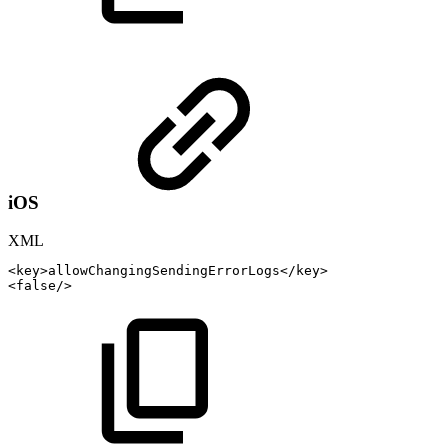
iOS
XML
<
key
>
allowChangingSendingErrorLogs
</
key
>
<
false
/>