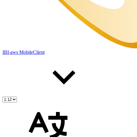
IBI-aws MobileClient