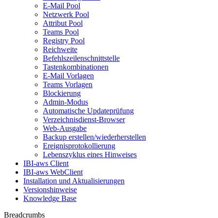
E-Mail Pool
Netzwerk Pool
Attribut Pool
Teams Pool
Registry Pool
Reichweite
Befehlszeilenschnittstelle
Tastenkombinationen
E-Mail Vorlagen
Teams Vorlagen
Blockierung
Admin-Modus
Automatische Updateprüfung
Verzeichnisdienst-Browser
Web-Ausgabe
Backup erstellen/wiederherstellen
Ereignisprotokollierung
Lebenszyklus eines Hinweises
IBI-aws Client
IBI-aws WebClient
Installation und Aktualisierungen
Versionshinweise
Knowledge Base
Breadcrumbs