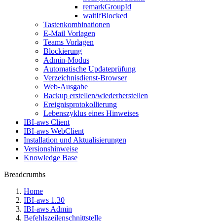
remarkGroupId
waitIfBlocked
Tastenkombinationen
E-Mail Vorlagen
Teams Vorlagen
Blockierung
Admin-Modus
Automatische Updateprüfung
Verzeichnisdienst-Browser
Web-Ausgabe
Backup erstellen/wiederherstellen
Ereignisprotokollierung
Lebenszyklus eines Hinweises
IBI-aws Client
IBI-aws WebClient
Installation und Aktualisierungen
Versionshinweise
Knowledge Base
Breadcrumbs
Home
IBI-aws 1.30
IBI-aws Admin
Befehlszeilenschnittstelle