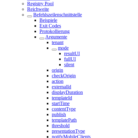
Registry Pool
Reichweite
Befehlszeilenschnittstelle
Beispiele
Exit Codes
Protokollierung
Argumente
tenant
mode
resultUI
fullUI
silent
origin
checkOrigin
action
externalId
displayDuration
templateId
startTime
contentType
publish
templatePath
threshold
presentationType
notifyMobileClients