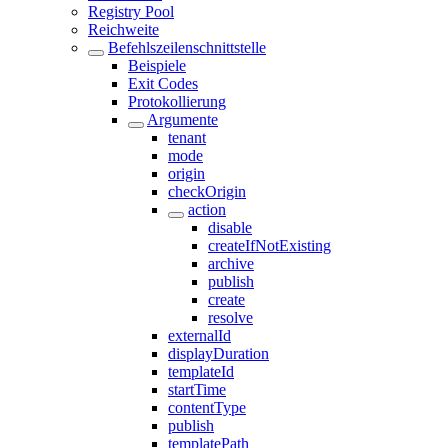
Registry Pool
Reichweite
Befehlszeilenschnittstelle
Beispiele
Exit Codes
Protokollierung
Argumente
tenant
mode
origin
checkOrigin
action
disable
createIfNotExisting
archive
publish
create
resolve
externalId
displayDuration
templateId
startTime
contentType
publish
templatePath