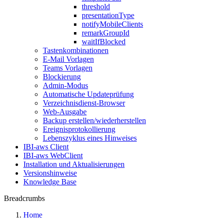
threshold
presentationType
notifyMobileClients
remarkGroupId
waitIfBlocked
Tastenkombinationen
E-Mail Vorlagen
Teams Vorlagen
Blockierung
Admin-Modus
Automatische Updateprüfung
Verzeichnisdienst-Browser
Web-Ausgabe
Backup erstellen/wiederherstellen
Ereignisprotokollierung
Lebenszyklus eines Hinweises
IBI-aws Client
IBI-aws WebClient
Installation und Aktualisierungen
Versionshinweise
Knowledge Base
Breadcrumbs
Home