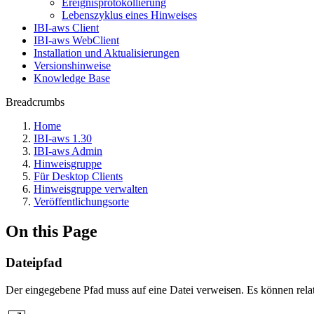
Ereignisprotokollierung
Lebenszyklus eines Hinweises
IBI-aws Client
IBI-aws WebClient
Installation und Aktualisierungen
Versionshinweise
Knowledge Base
Breadcrumbs
Home
IBI-aws 1.30
IBI-aws Admin
Hinweisgruppe
Für Desktop Clients
Hinweisgruppe verwalten
Veröffentlichungsorte
On this Page
Dateipfad
Der eingegebene Pfad muss auf eine Datei verweisen. Es können rela