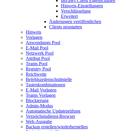
IBI-aws Client Eigenschaften
Hinweis-Einstellungen
Verschlüsselung
Erweitert
Änderungen veröffentlichen
Clients neustarten
Hinweis
Vorlagen
Anwendungs Pool
E-Mail Pool
Netzwerk Pool
Attribut Pool
Teams Pool
Registry Pool
Reichweite
Befehlszeilenschnittstelle
Tastenkombinationen
E-Mail Vorlagen
Teams Vorlagen
Blockierung
Admin-Modus
Automatische Updateprüfung
Verzeichnisdienst-Browser
Web-Ausgabe
Backup erstellen/wiederherstellen