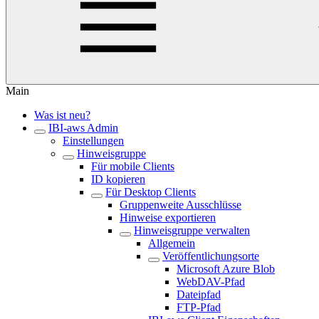
Main
Was ist neu?
IBI-aws Admin
Einstellungen
Hinweisgruppe
Für mobile Clients
ID kopieren
Für Desktop Clients
Gruppenweite Ausschlüsse
Hinweise exportieren
Hinweisgruppe verwalten
Allgemein
Veröffentlichungsorte
Microsoft Azure Blob
WebDAV-Pfad
Dateipfad
FTP-Pfad