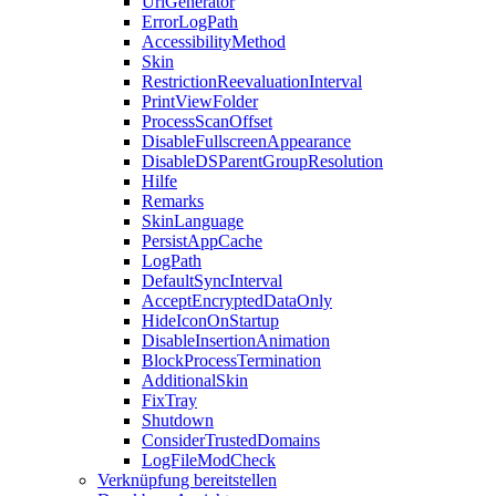
UrlGenerator
ErrorLogPath
AccessibilityMethod
Skin
RestrictionReevaluationInterval
PrintViewFolder
ProcessScanOffset
DisableFullscreenAppearance
DisableDSParentGroupResolution
Hilfe
Remarks
SkinLanguage
PersistAppCache
LogPath
DefaultSyncInterval
AcceptEncryptedDataOnly
HideIconOnStartup
DisableInsertionAnimation
BlockProcessTermination
AdditionalSkin
FixTray
Shutdown
ConsiderTrustedDomains
LogFileModCheck
Verknüpfung bereitstellen