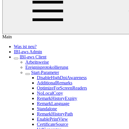
Main
Was ist neu?
IBI-aws Admin
IBI-aws Client
Arbeitsweise
Ereignisprotokollierung
Start-Parameter
DisableHighDpiAwareness
AdditionalRemarks
OptimizeForScreenReaders
NoLocalCopy
RemarkHistoryExpiry
RemarkLanguage
Standalone
RemarkHistoryPath
EnablePrintView
CertificateSource