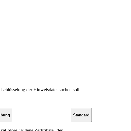
ntschlüsselung der Hinweisdatei suchen soll.
ibung
Standard
ikat-Store "Eigene Zertifikate" des