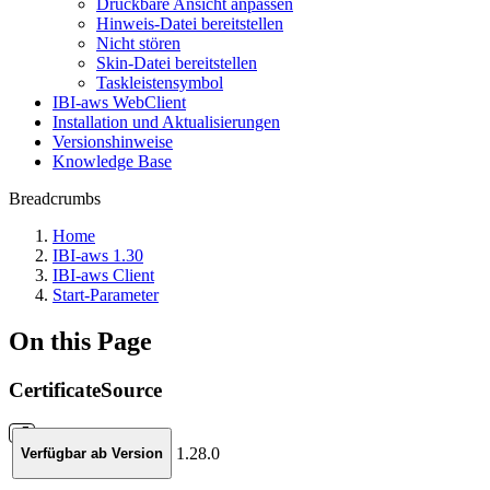
Druckbare Ansicht anpassen
Hinweis-Datei bereitstellen
Nicht stören
Skin-Datei bereitstellen
Taskleistensymbol
IBI-aws WebClient
Installation und Aktualisierungen
Versionshinweise
Knowledge Base
Breadcrumbs
Home
IBI-aws 1.30
IBI-aws Client
Start-Parameter
On this Page
CertificateSource
1.28.0
Verfügbar ab Version