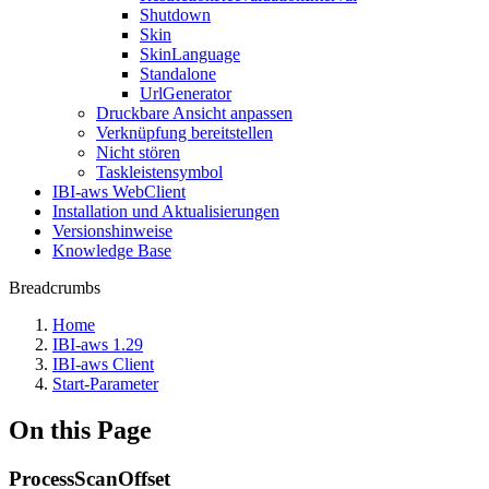
Shutdown
Skin
SkinLanguage
Standalone
UrlGenerator
Druckbare Ansicht anpassen
Verknüpfung bereitstellen
Nicht stören
Taskleistensymbol
IBI-aws WebClient
Installation und Aktualisierungen
Versionshinweise
Knowledge Base
Breadcrumbs
Home
IBI-aws 1.29
IBI-aws Client
Start-Parameter
On this Page
ProcessScanOffset