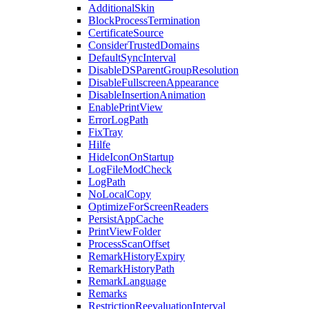
AdditionalSkin
BlockProcessTermination
CertificateSource
ConsiderTrustedDomains
DefaultSyncInterval
DisableDSParentGroupResolution
DisableFullscreenAppearance
DisableInsertionAnimation
EnablePrintView
ErrorLogPath
FixTray
Hilfe
HideIconOnStartup
LogFileModCheck
LogPath
NoLocalCopy
OptimizeForScreenReaders
PersistAppCache
PrintViewFolder
ProcessScanOffset
RemarkHistoryExpiry
RemarkHistoryPath
RemarkLanguage
Remarks
RestrictionReevaluationInterval