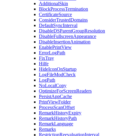
AdditionalSkin
BlockProcessTermination
CertificateSource
ConsiderTrustedDomains
DefaultSyncInterval
DisableDSParentGroupResolution
DisableFullscreenAppearance
DisableInsertionAnimation
EnablePrintView
ErrorLogPath
FixTray
Hilfe
HideIconOnStartup
LogFileModCheck
LogPath
NoLocalCopy
OptimizeForScreenReaders
PersistAppCache
PrintViewFolder
ProcessScanOffset
RemarkHistoryExpiry
RemarkHistoryPath
RemarkLanguage
Remarks
RestrictionReevaluationInterval