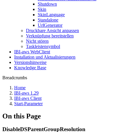
Shutdown
Skin
SkinLanguage
Standalone
UrlGenerator
Druckbare Ansicht anpassen
Verknüpfung bereitstellen
Nicht stören
Taskleistensymbol
IBI-aws WebClient
Installation und Aktualisierungen
Versionshinweise
Knowledge Base
Breadcrumbs
Home
IBI-aws 1.29
IBI-aws Client
Start-Parameter
On this Page
DisableDSParentGroupResolution