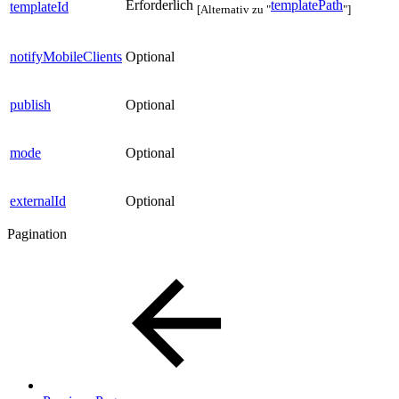
Erforderlich
templatePath
templateId
[Alternativ zu "
"]
notifyMobileClients
Optional
publish
Optional
mode
Optional
externalId
Optional
Pagination