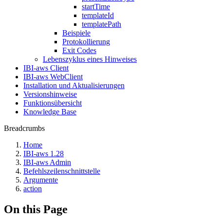
startTime
templateId
templatePath
Beispiele
Protokollierung
Exit Codes
Lebenszyklus eines Hinweises
IBI-aws Client
IBI-aws WebClient
Installation und Aktualisierungen
Versionshinweise
Funktionsübersicht
Knowledge Base
Breadcrumbs
Home
IBI-aws 1.28
IBI-aws Admin
Befehlszeilenschnittstelle
Argumente
action
On this Page