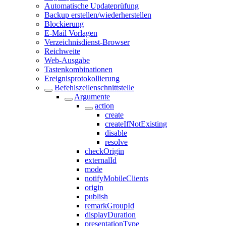
Automatische Updateprüfung
Backup erstellen/wiederherstellen
Blockierung
E-Mail Vorlagen
Verzeichnisdienst-Browser
Reichweite
Web-Ausgabe
Tastenkombinationen
Ereignisprotokollierung
Befehlszeilenschnittstelle
Argumente
action
create
createIfNotExisting
disable
resolve
checkOrigin
externalId
mode
notifyMobileClients
origin
publish
remarkGroupId
displayDuration
presentationType