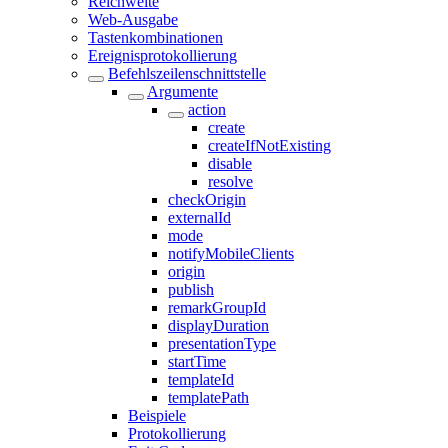
Reichweite
Web-Ausgabe
Tastenkombinationen
Ereignisprotokollierung
Befehlszeilenschnittstelle
Argumente
action
create
createIfNotExisting
disable
resolve
checkOrigin
externalId
mode
notifyMobileClients
origin
publish
remarkGroupId
displayDuration
presentationType
startTime
templateId
templatePath
Beispiele
Protokollierung