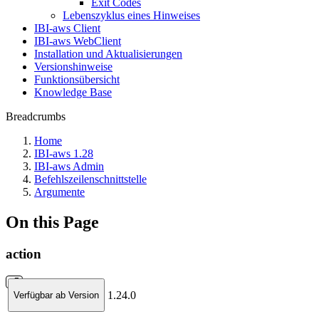
Exit Codes
Lebenszyklus eines Hinweises
IBI-aws Client
IBI-aws WebClient
Installation und Aktualisierungen
Versionshinweise
Funktionsübersicht
Knowledge Base
Breadcrumbs
Home
IBI-aws 1.28
IBI-aws Admin
Befehlszeilenschnittstelle
Argumente
On this Page
action
1.24.0
Verfügbar ab Version