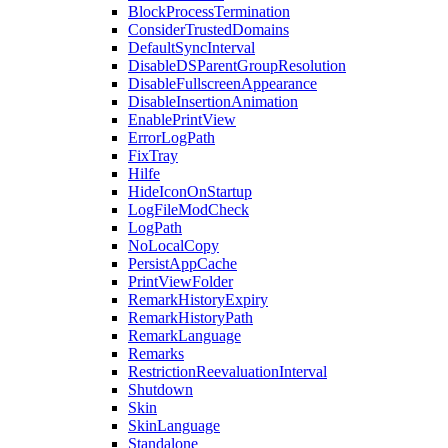
BlockProcessTermination
ConsiderTrustedDomains
DefaultSyncInterval
DisableDSParentGroupResolution
DisableFullscreenAppearance
DisableInsertionAnimation
EnablePrintView
ErrorLogPath
FixTray
Hilfe
HideIconOnStartup
LogFileModCheck
LogPath
NoLocalCopy
PersistAppCache
PrintViewFolder
RemarkHistoryExpiry
RemarkHistoryPath
RemarkLanguage
Remarks
RestrictionReevaluationInterval
Shutdown
Skin
SkinLanguage
Standalone