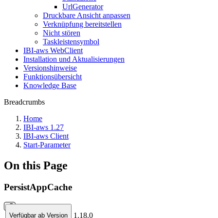
UrlGenerator
Druckbare Ansicht anpassen
Verknüpfung bereitstellen
Nicht stören
Taskleistensymbol
IBI-aws WebClient
Installation und Aktualisierungen
Versionshinweise
Funktionsübersicht
Knowledge Base
Breadcrumbs
Home
IBI-aws 1.27
IBI-aws Client
Start-Parameter
On this Page
PersistAppCache
1.18.0
Verfügbar ab Version