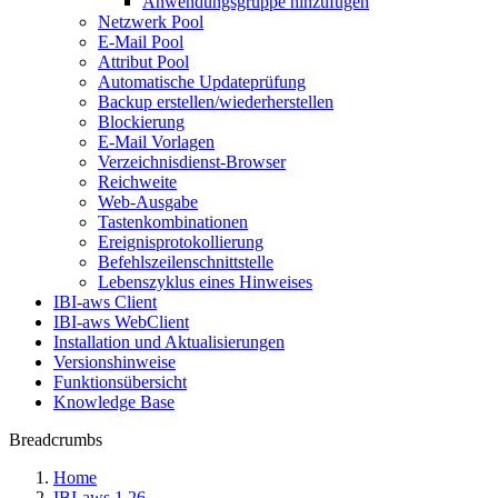
Anwendungsgruppe hinzufügen
Netzwerk Pool
E-Mail Pool
Attribut Pool
Automatische Updateprüfung
Backup erstellen/wiederherstellen
Blockierung
E-Mail Vorlagen
Verzeichnisdienst-Browser
Reichweite
Web-Ausgabe
Tastenkombinationen
Ereignisprotokollierung
Befehlszeilenschnittstelle
Lebenszyklus eines Hinweises
IBI-aws Client
IBI-aws WebClient
Installation und Aktualisierungen
Versionshinweise
Funktionsübersicht
Knowledge Base
Breadcrumbs
Home
IBI-aws 1.26