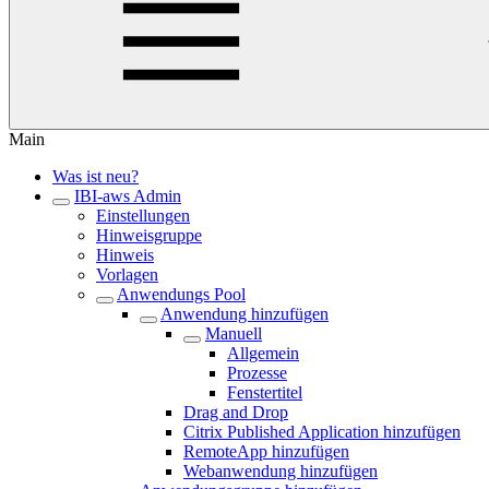
Main
Was ist neu?
IBI-aws Admin
Einstellungen
Hinweisgruppe
Hinweis
Vorlagen
Anwendungs Pool
Anwendung hinzufügen
Manuell
Allgemein
Prozesse
Fenstertitel
Drag and Drop
Citrix Published Application hinzufügen
RemoteApp hinzufügen
Webanwendung hinzufügen