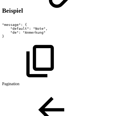
Beispiel
"message":
{
"default":
"Note",
"de":
"Anmerkung"
}
Pagination