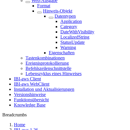
Web-Ausgabe
Format
Hinweis-Objekt
Datentypen
Application
Category
DateWithVisibility
LocalizedString
StatusUpdate
Warning
Eigenschaften
Tastenkombinationen
Ereignisprotokollierung
Befehlszeilenschnittstelle
Lebenszyklus eines Hinweises
IBI-aws Client
IBI-aws WebClient
Installation und Aktualisierungen
Versionshinweise
Funktionsübersicht
Knowledge Base
Breadcrumbs
Home
IBI-aws 1.26