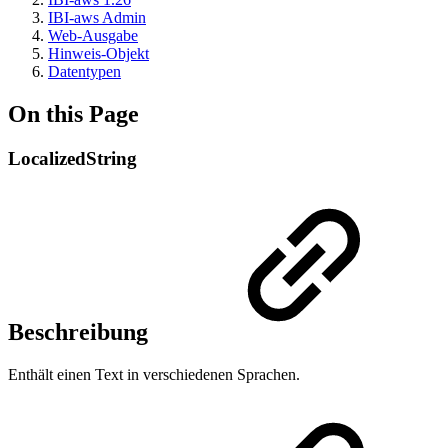
IBI-aws Admin
Web-Ausgabe
Hinweis-Objekt
Datentypen
On this Page
LocalizedString
Beschreibung
Enthält einen Text in verschiedenen Sprachen.