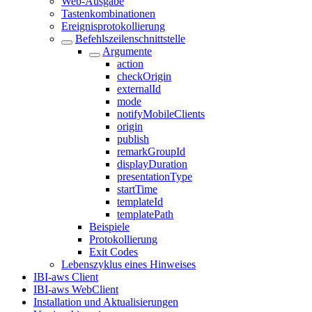
Web-Ausgabe
Tastenkombinationen
Ereignisprotokollierung
Befehlszeilenschnittstelle
Argumente
action
checkOrigin
externalId
mode
notifyMobileClients
origin
publish
remarkGroupId
displayDuration
presentationType
startTime
templateId
templatePath
Beispiele
Protokollierung
Exit Codes
Lebenszyklus eines Hinweises
IBI-aws Client
IBI-aws WebClient
Installation und Aktualisierungen