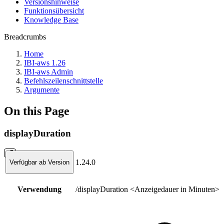
Versionshinweise
Funktionsübersicht
Knowledge Base
Breadcrumbs
Home
IBI-aws 1.26
IBI-aws Admin
Befehlszeilenschnittstelle
Argumente
On this Page
displayDuration
1.24.0
Verfügbar ab Version
Verwendung
/displayDuration <Anzeigedauer in Minuten>