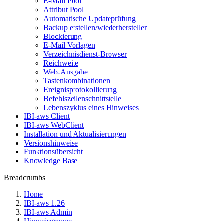
E-Mail Pool
Attribut Pool
Automatische Updateprüfung
Backup erstellen/wiederherstellen
Blockierung
E-Mail Vorlagen
Verzeichnisdienst-Browser
Reichweite
Web-Ausgabe
Tastenkombinationen
Ereignisprotokollierung
Befehlszeilenschnittstelle
Lebenszyklus eines Hinweises
IBI-aws Client
IBI-aws WebClient
Installation und Aktualisierungen
Versionshinweise
Funktionsübersicht
Knowledge Base
Breadcrumbs
Home
IBI-aws 1.26
IBI-aws Admin
Hinweisgruppe