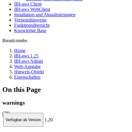
IBI-aws Client
IBI-aws WebClient
Installation und Aktualisierungen
Versionshinweise
Funktionsübersicht
Knowledge Base
Breadcrumbs
Home
IBI-aws 1.25
IBI-aws Admin
Web-Ausgabe
Hinweis-Objekt
Eigenschaften
On this Page
warnings
1.20
Verfügbar ab Version