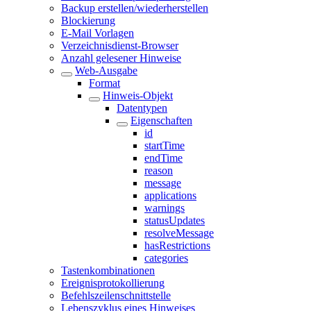
Backup erstellen/wiederherstellen
Blockierung
E-Mail Vorlagen
Verzeichnisdienst-Browser
Anzahl gelesener Hinweise
Web-Ausgabe
Format
Hinweis-Objekt
Datentypen
Eigenschaften
id
startTime
endTime
reason
message
applications
warnings
statusUpdates
resolveMessage
hasRestrictions
categories
Tastenkombinationen
Ereignisprotokollierung
Befehlszeilenschnittstelle
Lebenszyklus eines Hinweises