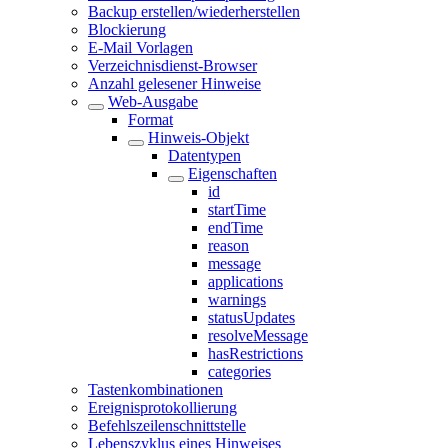
Backup erstellen/wiederherstellen
Blockierung
E-Mail Vorlagen
Verzeichnisdienst-Browser
Anzahl gelesener Hinweise
Web-Ausgabe
Format
Hinweis-Objekt
Datentypen
Eigenschaften
id
startTime
endTime
reason
message
applications
warnings
statusUpdates
resolveMessage
hasRestrictions
categories
Tastenkombinationen
Ereignisprotokollierung
Befehlszeilenschnittstelle
Lebenszyklus eines Hinweises