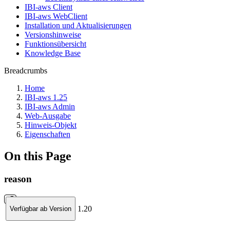
IBI-aws Client
IBI-aws WebClient
Installation und Aktualisierungen
Versionshinweise
Funktionsübersicht
Knowledge Base
Breadcrumbs
Home
IBI-aws 1.25
IBI-aws Admin
Web-Ausgabe
Hinweis-Objekt
Eigenschaften
On this Page
reason
1.20
Verfügbar ab Version