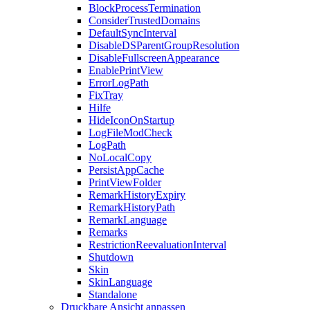
BlockProcessTermination
ConsiderTrustedDomains
DefaultSyncInterval
DisableDSParentGroupResolution
DisableFullscreenAppearance
EnablePrintView
ErrorLogPath
FixTray
Hilfe
HideIconOnStartup
LogFileModCheck
LogPath
NoLocalCopy
PersistAppCache
PrintViewFolder
RemarkHistoryExpiry
RemarkHistoryPath
RemarkLanguage
Remarks
RestrictionReevaluationInterval
Shutdown
Skin
SkinLanguage
Standalone
Druckbare Ansicht anpassen