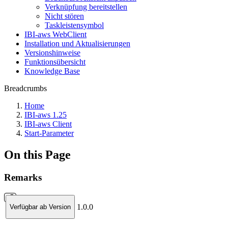
Verknüpfung bereitstellen
Nicht stören
Taskleistensymbol
IBI-aws WebClient
Installation und Aktualisierungen
Versionshinweise
Funktionsübersicht
Knowledge Base
Breadcrumbs
Home
IBI-aws 1.25
IBI-aws Client
Start-Parameter
On this Page
Remarks
1.0.0
Verfügbar ab Version