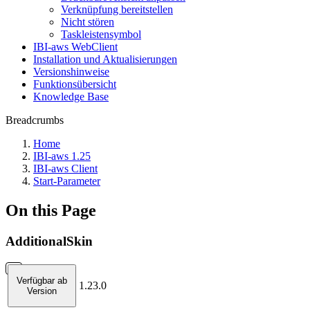
Verknüpfung bereitstellen
Nicht stören
Taskleistensymbol
IBI-aws WebClient
Installation und Aktualisierungen
Versionshinweise
Funktionsübersicht
Knowledge Base
Breadcrumbs
Home
IBI-aws 1.25
IBI-aws Client
Start-Parameter
On this Page
AdditionalSkin
Verfügbar ab
1.23.0
Version