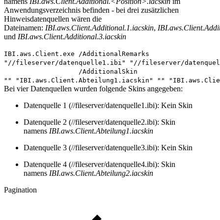
namens
IBI.aws.Client.Additional.<Position>.iacskin
im
Anwendungsverzeichnis befinden - bei drei zusätzlichen
Hinweisdatenquellen wären die
Dateinamen:
IBI.aws.Client.Additional.1.iacskin
,
IBI.aws.Client.Addit
und
IBI.aws.Client.Additional.3.iacskin
IBI.aws.Client.exe /AdditionalRemarks
"//fileserver/datenquelle1.ibi"
"//fileserver/datenque
/AdditionalSkin
""
"IBI.aws.Client.Abteilung1.iacskin"
""
"IBI.aws.Clie
Bei vier Datenquellen wurden folgende Skins angegeben:
Datenquelle 1 (
//fileserver/datenquelle1.ibi)
: Kein Skin
Datenquelle 2 (
//fileserver/datenquelle2.ibi)
: Skin
namens
IBI.aws.Client.Abteilung1.iacskin
Datenquelle 3 (
//fileserver/datenquelle3.ibi)
: Kein Skin
Datenquelle 4 (
//fileserver/datenquelle4.ibi)
: Skin
namens
IBI.aws.Client.Abteilung2.iacskin
Pagination