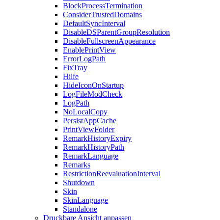
BlockProcessTermination
ConsiderTrustedDomains
DefaultSyncInterval
DisableDSParentGroupResolution
DisableFullscreenAppearance
EnablePrintView
ErrorLogPath
FixTray
Hilfe
HideIconOnStartup
LogFileModCheck
LogPath
NoLocalCopy
PersistAppCache
PrintViewFolder
RemarkHistoryExpiry
RemarkHistoryPath
RemarkLanguage
Remarks
RestrictionReevaluationInterval
Shutdown
Skin
SkinLanguage
Standalone
Druckbare Ansicht anpassen