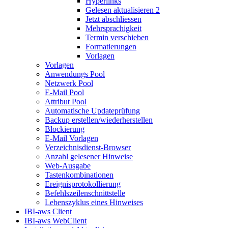
Hyperlinks
Gelesen aktualisieren 2
Jetzt abschliessen
Mehrsprachigkeit
Termin verschieben
Formatierungen
Vorlagen
Vorlagen
Anwendungs Pool
Netzwerk Pool
E-Mail Pool
Attribut Pool
Automatische Updateprüfung
Backup erstellen/wiederherstellen
Blockierung
E-Mail Vorlagen
Verzeichnisdienst-Browser
Anzahl gelesener Hinweise
Web-Ausgabe
Tastenkombinationen
Ereignisprotokollierung
Befehlszeilenschnittstelle
Lebenszyklus eines Hinweises
IBI-aws Client
IBI-aws WebClient