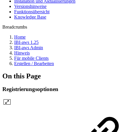
Installation und Aktualisierungen
Versionshinweise
Funktionsübersicht
Knowledge Base
Breadcrumbs
Home
IBI-aws 1.25
IBI-aws Admin
Hinweis
Für mobile Clients
Erstellen / Bearbeiten
On this Page
Registrierungsoptionen