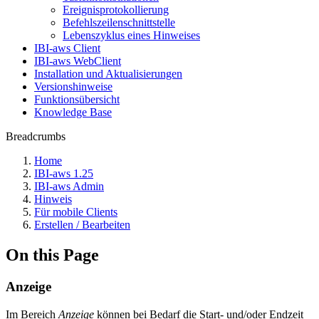
Ereignisprotokollierung
Befehlszeilenschnittstelle
Lebenszyklus eines Hinweises
IBI-aws Client
IBI-aws WebClient
Installation und Aktualisierungen
Versionshinweise
Funktionsübersicht
Knowledge Base
Breadcrumbs
Home
IBI-aws 1.25
IBI-aws Admin
Hinweis
Für mobile Clients
Erstellen / Bearbeiten
On this Page
Anzeige
Im Bereich
Anzeige
können bei Bedarf die Start- und/oder Endzeit