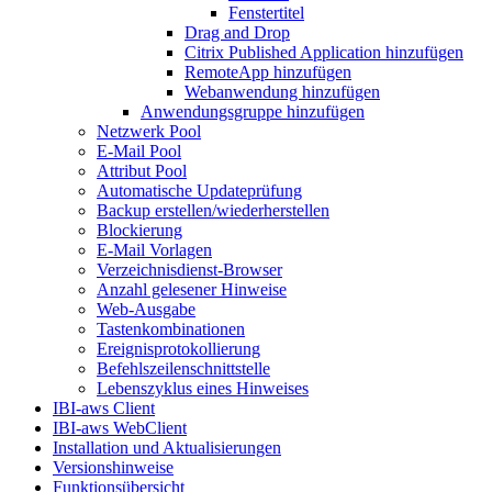
Fenstertitel
Drag and Drop
Citrix Published Application hinzufügen
RemoteApp hinzufügen
Webanwendung hinzufügen
Anwendungsgruppe hinzufügen
Netzwerk Pool
E-Mail Pool
Attribut Pool
Automatische Updateprüfung
Backup erstellen/wiederherstellen
Blockierung
E-Mail Vorlagen
Verzeichnisdienst-Browser
Anzahl gelesener Hinweise
Web-Ausgabe
Tastenkombinationen
Ereignisprotokollierung
Befehlszeilenschnittstelle
Lebenszyklus eines Hinweises
IBI-aws Client
IBI-aws WebClient
Installation und Aktualisierungen
Versionshinweise
Funktionsübersicht