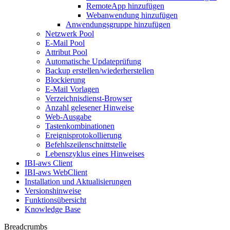
RemoteApp hinzufügen
Webanwendung hinzufügen
Anwendungsgruppe hinzufügen
Netzwerk Pool
E-Mail Pool
Attribut Pool
Automatische Updateprüfung
Backup erstellen/wiederherstellen
Blockierung
E-Mail Vorlagen
Verzeichnisdienst-Browser
Anzahl gelesener Hinweise
Web-Ausgabe
Tastenkombinationen
Ereignisprotokollierung
Befehlszeilenschnittstelle
Lebenszyklus eines Hinweises
IBI-aws Client
IBI-aws WebClient
Installation und Aktualisierungen
Versionshinweise
Funktionsübersicht
Knowledge Base
Breadcrumbs