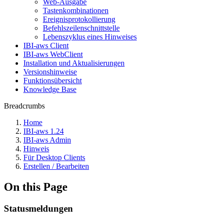
Web-Ausgabe
Tastenkombinationen
Ereignisprotokollierung
Befehlszeilenschnittstelle
Lebenszyklus eines Hinweises
IBI-aws Client
IBI-aws WebClient
Installation und Aktualisierungen
Versionshinweise
Funktionsübersicht
Knowledge Base
Breadcrumbs
Home
IBI-aws 1.24
IBI-aws Admin
Hinweis
Für Desktop Clients
Erstellen / Bearbeiten
On this Page
Statusmeldungen