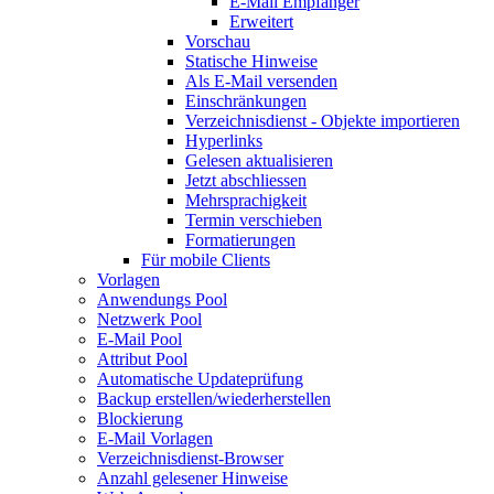
E-Mail Empfänger
Erweitert
Vorschau
Statische Hinweise
Als E-Mail versenden
Einschränkungen
Verzeichnisdienst - Objekte importieren
Hyperlinks
Gelesen aktualisieren
Jetzt abschliessen
Mehrsprachigkeit
Termin verschieben
Formatierungen
Für mobile Clients
Vorlagen
Anwendungs Pool
Netzwerk Pool
E-Mail Pool
Attribut Pool
Automatische Updateprüfung
Backup erstellen/wiederherstellen
Blockierung
E-Mail Vorlagen
Verzeichnisdienst-Browser
Anzahl gelesener Hinweise