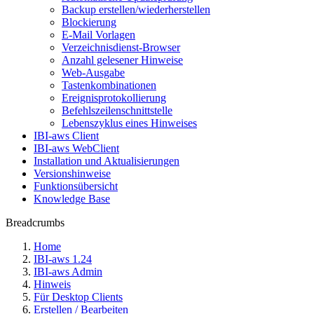
Backup erstellen/wiederherstellen
Blockierung
E-Mail Vorlagen
Verzeichnisdienst-Browser
Anzahl gelesener Hinweise
Web-Ausgabe
Tastenkombinationen
Ereignisprotokollierung
Befehlszeilenschnittstelle
Lebenszyklus eines Hinweises
IBI-aws Client
IBI-aws WebClient
Installation und Aktualisierungen
Versionshinweise
Funktionsübersicht
Knowledge Base
Breadcrumbs
Home
IBI-aws 1.24
IBI-aws Admin
Hinweis
Für Desktop Clients
Erstellen / Bearbeiten