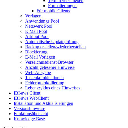
Termin verschieben
Formatierungen
Für mobile Clients
Vorlagen
Anwendungs Pool
Netzwerk Pool
E-Mail Pool
Attribut Pool
Automatische Updateprüfung
Backup erstellen/wiederherstellen
Blockierung
E-Mail Vorlagen
Verzeichnisdienst-Browser
Anzahl gelesener Hinweise
Web-Ausgabe
Tastenkombinationen
Fehlerprotokollierung
Lebenszyklus eines Hinweises
IBI-aws Client
IBI-aws WebClient
Installation und Aktualisierungen
Versionshinweise
Funktionsübersicht
Knowledge Base