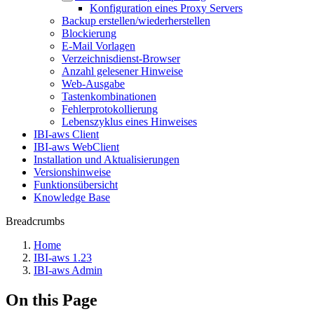
Konfiguration eines Proxy Servers
Backup erstellen/wiederherstellen
Blockierung
E-Mail Vorlagen
Verzeichnisdienst-Browser
Anzahl gelesener Hinweise
Web-Ausgabe
Tastenkombinationen
Fehlerprotokollierung
Lebenszyklus eines Hinweises
IBI-aws Client
IBI-aws WebClient
Installation und Aktualisierungen
Versionshinweise
Funktionsübersicht
Knowledge Base
Breadcrumbs
Home
IBI-aws 1.23
IBI-aws Admin
On this Page