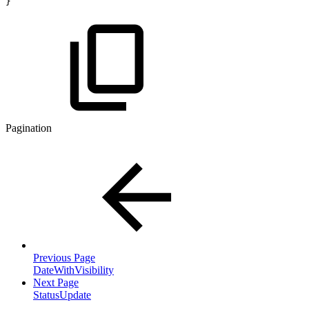
}
Pagination
Previous Page
DateWithVisibility
Next Page
StatusUpdate