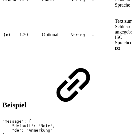
Sprache
Text zum
Schlüssel
angegebe
1.20
Optional
-
(x)
String
ISO-
Sprachco
(x)
Beispiel
"message":
{
"default":
"Note",
"de":
"Anmerkung"