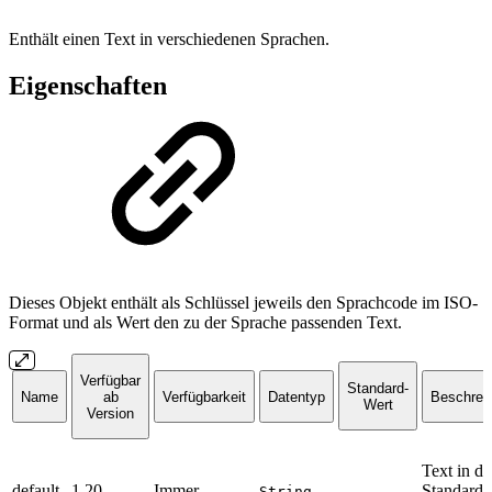
Enthält einen Text in verschiedenen Sprachen.
Eigenschaften
Dieses Objekt enthält als Schlüssel jeweils den Sprachcode im ISO-
Format und als Wert den zu der Sprache passenden Text.
Verfügbar
Standard-
Name
ab
Verfügbarkeit
Datentyp
Beschrei
Wert
Version
Text in de
default
1.20
Immer
-
Standard-
String