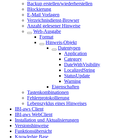
Backup erstellen/wiederherstellen
Blockierung
E-Mail Vorlagen
Verzeichnisdienst-Browser
Anzahl gelesener Hinweise
Web-Ausgabe
Format
Hinweis-Objekt
Datentypen
Application
Category
DateWithVisibility
LocalizedString
StatusUpdate
Warning
Eigenschaften
Tastenkombinationen
Fehlerprotokollierung
Lebenszyklus eines Hinweises
IBI-aws Client
IBI-aws WebClient
Installation und Aktualisierungen
Versionshinweise
Funktionsübersicht
Knowledge Base