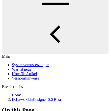
Main
Systemvoraussetzungen
Was ist neu?
How-To Artikel
Versionshinweise
Breadcrumbs
Home
IBI-aws SkinDesigner 0.6 Beta
On this Page