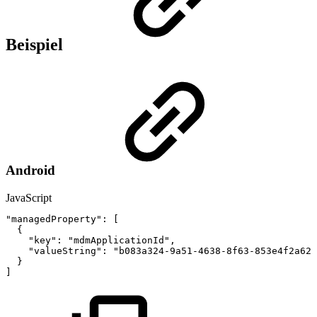
Beispiel
Android
JavaScript
"managedProperty"
:
[
{
"key"
:
"mdmApplicationId"
,
"valueString"
:
"b083a324-9a51-4638-8f63-853e4f2a62a
}
]