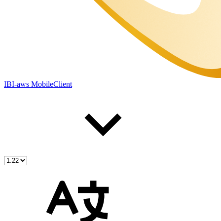
IBI-aws MobileClient