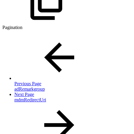
Pagination
Previous Page
adRemarkgroup
Next Page
mdmRedirectUri