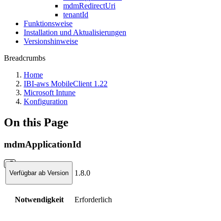
mdmRedirectUri
tenantId
Funktionsweise
Installation und Aktualisierungen
Versionshinweise
Breadcrumbs
Home
IBI-aws MobileClient 1.22
Microsoft Intune
Konfiguration
On this Page
mdmApplicationId
1.8.0
Verfügbar ab Version
Notwendigkeit
Erforderlich