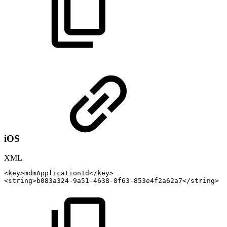
iOS
XML
<
key
>
mdmApplicationId
</
key
>
<
string
>
b083a324-9a51-4638-8f63-853e4f2a62a7
</
string
>