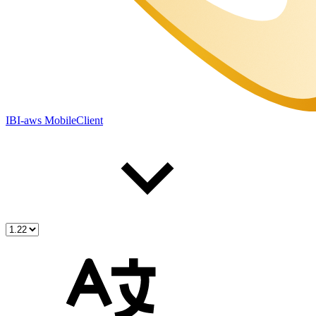
IBI-aws MobileClient