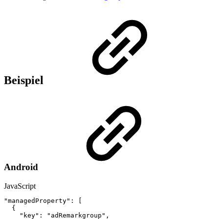
Beispiel
Android
JavaScript
"managedProperty"
:
[
{
"key"
:
"adRemarkgroup"
,