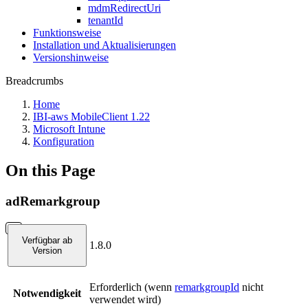
mdmRedirectUri
tenantId
Funktionsweise
Installation und Aktualisierungen
Versionshinweise
Breadcrumbs
Home
IBI-aws MobileClient 1.22
Microsoft Intune
Konfiguration
On this Page
adRemarkgroup
Verfügbar ab
1.8.0
Version
Erforderlich (wenn
remarkgroupId
nicht
Notwendigkeit
verwendet wird)