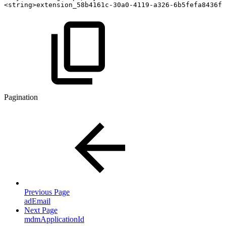
<
string
>
extension_58b4161c-30a0-4119-a326-6b5fefa8436f_
Pagination
Previous Page
adEmail
Next Page
mdmApplicationId