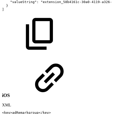
"valueString"
:
"extension_58b4161c-30a0-4119-a326-6
}
]
iOS
XML
<
key
>
adRemarkgroup
</
key
>