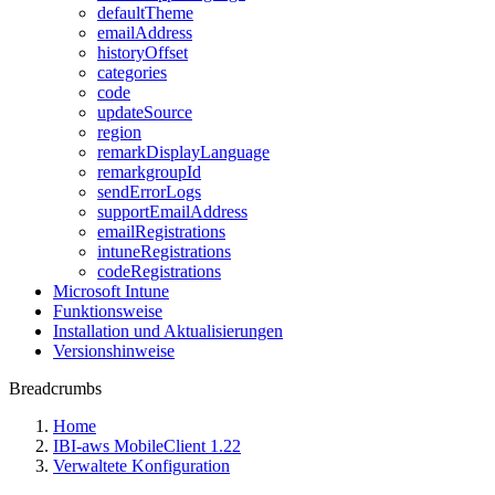
defaultTheme
emailAddress
historyOffset
categories
code
updateSource
region
remarkDisplayLanguage
remarkgroupId
sendErrorLogs
supportEmailAddress
emailRegistrations
intuneRegistrations
codeRegistrations
Microsoft Intune
Funktionsweise
Installation und Aktualisierungen
Versionshinweise
Breadcrumbs
Home
IBI-aws MobileClient 1.22
Verwaltete Konfiguration