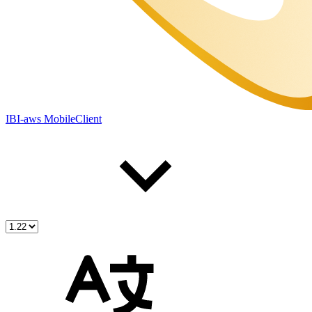
IBI-aws MobileClient