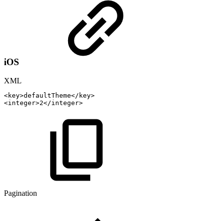
iOS
XML
<
key
>
defaultTheme
</
key
>
<
integer
>
2
</
integer
>
Pagination