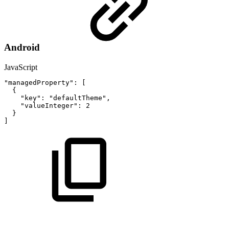
Android
JavaScript
"managedProperty"
:
[
{
"key"
:
"defaultTheme"
,
"valueInteger"
:
2
}
]