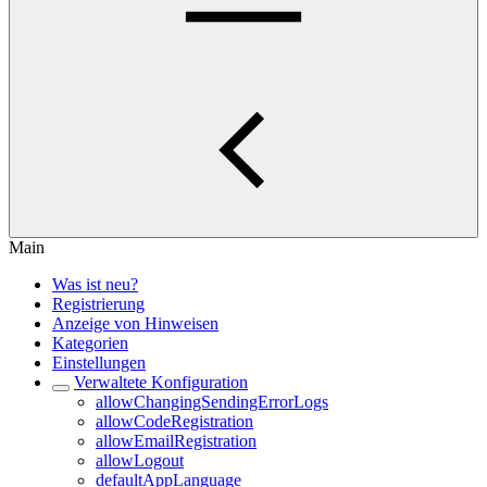
Main
Was ist neu?
Registrierung
Anzeige von Hinweisen
Kategorien
Einstellungen
Verwaltete Konfiguration
allowChangingSendingErrorLogs
allowCodeRegistration
allowEmailRegistration
allowLogout
defaultAppLanguage