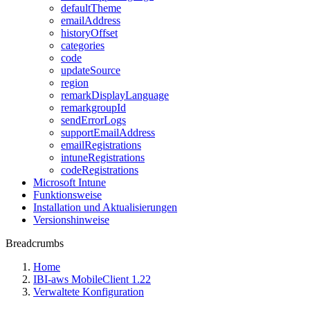
defaultTheme
emailAddress
historyOffset
categories
code
updateSource
region
remarkDisplayLanguage
remarkgroupId
sendErrorLogs
supportEmailAddress
emailRegistrations
intuneRegistrations
codeRegistrations
Microsoft Intune
Funktionsweise
Installation und Aktualisierungen
Versionshinweise
Breadcrumbs
Home
IBI-aws MobileClient 1.22
Verwaltete Konfiguration