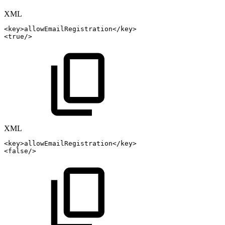
XML
<
key
>
allowEmailRegistration
</
key
>
<
true
/>
XML
<
key
>
allowEmailRegistration
</
key
>
<
false
/>