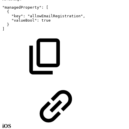
"managedProperty"
:
[
{
"key"
:
"allowEmailRegistration"
,
"valueBool"
:
true
}
]
iOS