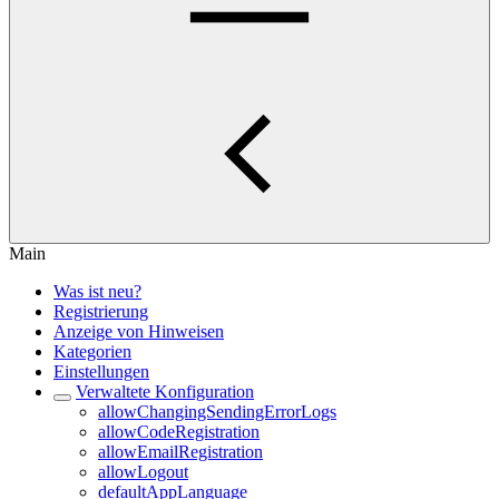
Main
Was ist neu?
Registrierung
Anzeige von Hinweisen
Kategorien
Einstellungen
Verwaltete Konfiguration
allowChangingSendingErrorLogs
allowCodeRegistration
allowEmailRegistration
allowLogout
defaultAppLanguage