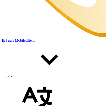
IBI-aws MobileClient