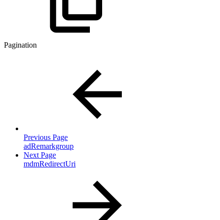
Pagination
Previous Page
adRemarkgroup
Next Page
mdmRedirectUri