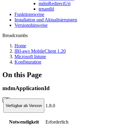
mdmRedirectUri
tenantId
Funktionsweise
Installation und Aktualisierungen
Versionshinweise
Breadcrumbs
Home
IBI-aws MobileClient 1.20
Microsoft Intune
Konfiguration
On this Page
mdmApplicationId
1.8.0
Verfügbar ab Version
Notwendigkeit
Erforderlich