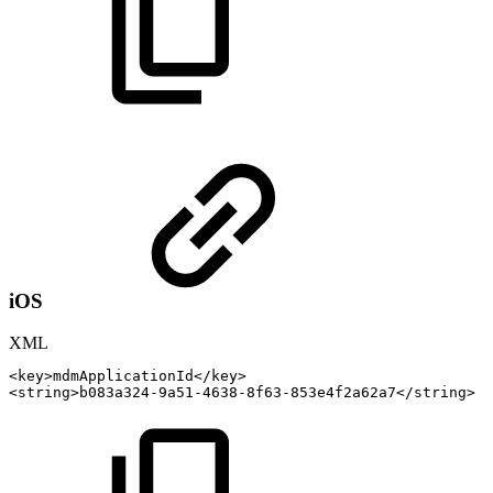
iOS
XML
<
key
>
mdmApplicationId
</
key
>
<
string
>
b083a324-9a51-4638-8f63-853e4f2a62a7
</
string
>