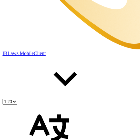
IBI-aws MobileClient