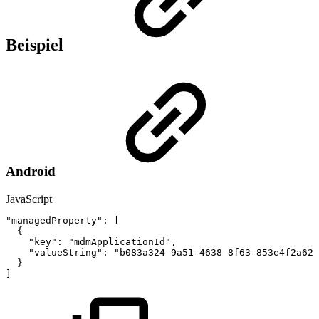
Beispiel
Android
JavaScript
"managedProperty"
:
[
{
"key"
:
"mdmApplicationId"
,
"valueString"
:
"b083a324-9a51-4638-8f63-853e4f2a62a
}
]