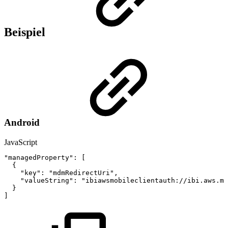
Beispiel
Android
JavaScript
"managedProperty"
:
[
{
"key"
:
"mdmRedirectUri"
,
"valueString"
:
"ibiawsmobileclientauth://ibi.aws.mo
}
]