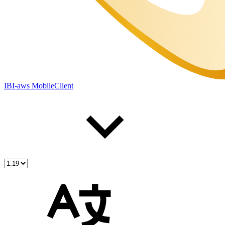
IBI-aws MobileClient