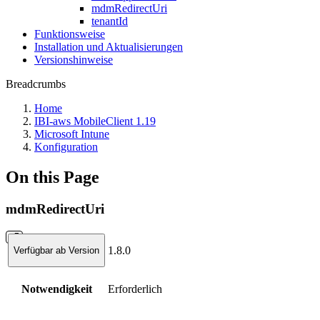
mdmRedirectUri
tenantId
Funktionsweise
Installation und Aktualisierungen
Versionshinweise
Breadcrumbs
Home
IBI-aws MobileClient 1.19
Microsoft Intune
Konfiguration
On this Page
mdmRedirectUri
1.8.0
Verfügbar ab Version
Notwendigkeit
Erforderlich