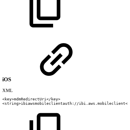
iOS
XML
<
key
>
mdmRedirectUri
</
key
>
<
string
>
ibiawsmobileclientauth://ibi.aws.mobileclient
</