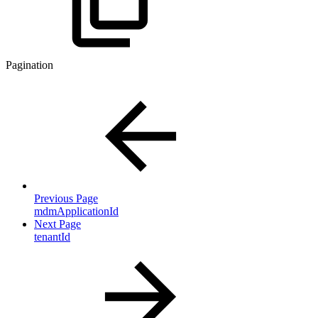
Pagination
Previous Page
mdmApplicationId
Next Page
tenantId