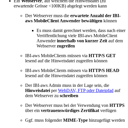
Ein
Webserver
, auf welchem die Hinweisdatei (zu
erwartende Grösse <100KB) abgelegt werden kann
Der Webserver muss die
erwartete Anzahl der IBI-
aws MobileClient Anwender bewältigen
können
Es muss damit gerechnet werden, dass nach einer
Veröffentlichung viele IBI-aws MobileClient
Anwender
innerhalb von kurzer Zeit
auf dem
Webserver
zugreifen
IBI-aws MobileClients müssen via
HTTP/S GET
lesend auf die Hinweisdatei zugreifen können
IBI-aws MobileClients müssen via
HTTP/S HEAD
lesend auf die Hinweisdatei zugreifen können
Der IBI-aws Admin muss in der Lage sein, die
Hinweisdatei
per
WebDAV, FTP oder Dateipfad
auf
dem Webserver zu
schreiben
Der Webserver muss bei der Verwendung von
HTTPS
über ein
vertrauenswürdiges Zertifikat
verfügen
Ggf. muss folgender
MIME-Type
hinzugefügt werden