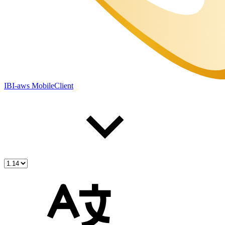
IBI-aws MobileClient