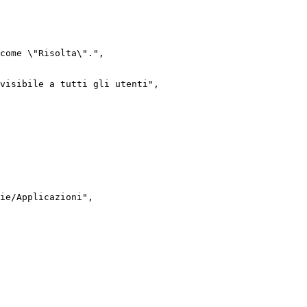
come
\"Risolta\"."
,
visibile
a
tutti
gli
utenti"
,
ie/Applicazioni"
,