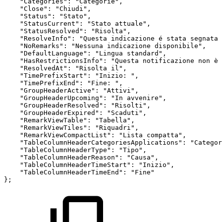
"Categories"
:
"Categorie"
,
"Close"
:
"Chiudi"
,
"Status"
:
"Stato"
,
"StatusCurrent"
:
"Stato
attuale"
,
"StatusResolved"
:
"Risolta"
,
"ResolveInfo"
:
"Questa
indicazione
é
stata
segnata
"NoRemarks"
:
"Nessuna
indicazione
disponibile"
,
"DefaultLanguage"
:
"Lingua
standard"
,
"HasRestrictionsInfo"
:
"Questa
notificazione
non
è
"ResolvedAt"
:
"Risolta
il"
,
"TimePrefixStart"
:
"Inizio:
"
,
"TimePrefixEnd"
:
"Fine:
"
,
"GroupHeaderActive"
:
"Attivi"
,
"GroupHeaderUpcoming"
:
"In
avvenire"
,
"GroupHeaderResolved"
:
"Risolti"
,
"GroupHeaderExpired"
:
"Scaduti"
,
"RemarkViewTable"
:
"Tabella"
,
"RemarkViewTiles"
:
"Riquadri"
,
"RemarkViewCompactList"
:
"Lista
compatta"
,
"TableColumnHeaderCategoriesApplications"
:
"Categor
"TableColumnHeaderType"
:
"Tipo"
,
"TableColumnHeaderReason"
:
"Causa"
,
"TableColumnHeaderTimeStart"
:
"Inizio"
,
"TableColumnHeaderTimeEnd"
:
"Fine"
}
;