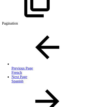
Pagination
Previous Page
French
Next Page
Spanish