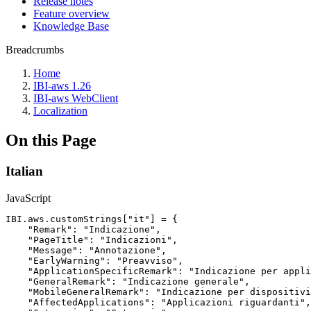
Release notes
Feature overview
Knowledge Base
Breadcrumbs
Home
IBI-aws 1.26
IBI-aws WebClient
Localization
On this Page
Italian
JavaScript
IBI
.
aws
.
customStrings
[
"it"
]
=
{
"Remark"
:
"Indicazione"
,
"PageTitle"
:
"Indicazioni"
,
"Message"
:
"Annotazione"
,
"EarlyWarning"
:
"Preavviso"
,
"ApplicationSpecificRemark"
:
"Indicazione
per
appli
"GeneralRemark"
:
"Indicazione
generale"
,
"MobileGeneralRemark"
:
"Indicazione
per
dispositivi
"AffectedApplications"
:
"Applicazioni
riguardanti"
,