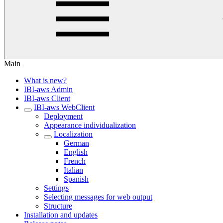
Main
What is new?
IBI-aws Admin
IBI-aws Client
IBI-aws WebClient
Deployment
Appearance individualization
Localization
German
English
French
Italian
Spanish
Settings
Selecting messages for web output
Structure
Installation and updates