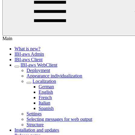
Main
What is new?
IBI-aws Admin
IBI-aws Client
IBI-aws WebClient
Deployment
Appearance individualization
Localization
German
English
French
Italian
Spanish
Settings
Selecting messages for web output
Structure
Installation and updates