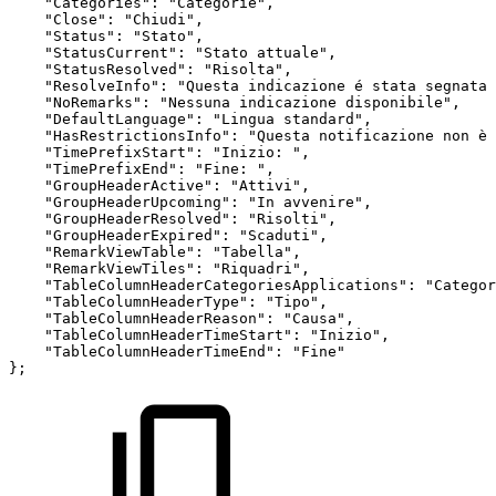
"Categories"
:
"Categorie"
,
"Close"
:
"Chiudi"
,
"Status"
:
"Stato"
,
"StatusCurrent"
:
"Stato
attuale"
,
"StatusResolved"
:
"Risolta"
,
"ResolveInfo"
:
"Questa
indicazione
é
stata
segnata
"NoRemarks"
:
"Nessuna
indicazione
disponibile"
,
"DefaultLanguage"
:
"Lingua
standard"
,
"HasRestrictionsInfo"
:
"Questa
notificazione
non
è
"TimePrefixStart"
:
"Inizio:
"
,
"TimePrefixEnd"
:
"Fine:
"
,
"GroupHeaderActive"
:
"Attivi"
,
"GroupHeaderUpcoming"
:
"In
avvenire"
,
"GroupHeaderResolved"
:
"Risolti"
,
"GroupHeaderExpired"
:
"Scaduti"
,
"RemarkViewTable"
:
"Tabella"
,
"RemarkViewTiles"
:
"Riquadri"
,
"TableColumnHeaderCategoriesApplications"
:
"Categor
"TableColumnHeaderType"
:
"Tipo"
,
"TableColumnHeaderReason"
:
"Causa"
,
"TableColumnHeaderTimeStart"
:
"Inizio"
,
"TableColumnHeaderTimeEnd"
:
"Fine"
}
;