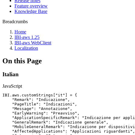
Release notes
Feature overview
Knowledge Base
Breadcrumbs
Home
IBI-aws 1.25
IBI-aws WebClient
Localization
On this Page
Italian
JavaScript
IBI
.
aws
.
customStrings
[
"it"
]
=
{
"Remark"
:
"Indicazione"
,
"PageTitle"
:
"Indicazioni"
,
"Message"
:
"Annotazione"
,
"EarlyWarning"
:
"Preavviso"
,
"ApplicationSpecificRemark"
:
"Indicazione
per
appli
"GeneralRemark"
:
"Indicazione
generale"
,
"MobileGeneralRemark"
:
"Indicazione
per
dispositivi
"AffectedApplications"
:
"Applicazioni
riguardanti"
,