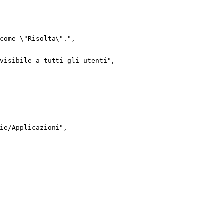
come
\"Risolta\"."
,
visibile
a
tutti
gli
utenti"
,
ie/Applicazioni"
,