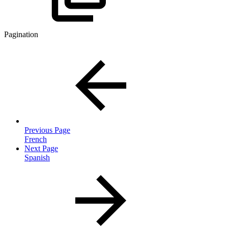
Pagination
Previous Page
French
Next Page
Spanish