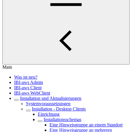
Main
Was ist neu?
IBI-aws Admin
IBI-aws Client
IBI-aws WebClient
Installation und Aktualisierungen
Systemvoraussetzungen
Installation - Desktop Clients
Einrichtung
Installationsschemas
Eine Hinweisgruppe an einem Standort
Eine Hinweisgruppe an mehreren