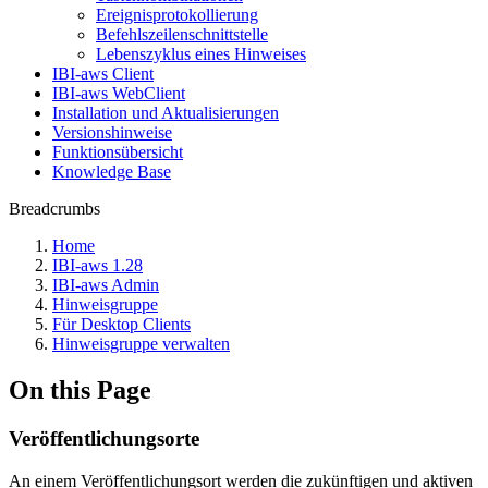
Ereignisprotokollierung
Befehlszeilenschnittstelle
Lebenszyklus eines Hinweises
IBI-aws Client
IBI-aws WebClient
Installation und Aktualisierungen
Versionshinweise
Funktionsübersicht
Knowledge Base
Breadcrumbs
Home
IBI-aws 1.28
IBI-aws Admin
Hinweisgruppe
Für Desktop Clients
Hinweisgruppe verwalten
On this Page
Veröffentlichungsorte
An einem Veröffentlichungsort werden die zukünftigen und aktiven