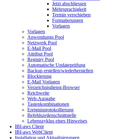
Jetzt abschliessen
Mehrsprachigkeit
Termin verschieben
Formatierungen
Vorlagen
Vorlagen
Anwendungs Pool
Netzwerk Pool
E-Mail Pool
Attribut Pool
Registry Pool
Automatische Updateprüfung
Backup erstellen/wiederherstellen
Blockierung
E-Mail Vorlagen
Verzeichnisdienst-Browser
Reichweite
Web-Ausgabe
Tastenkombinationen
Ereignisprotokollierung
Befehlszeilenschnittstelle
Lebenszyklus eines Hinweises
IBI-aws Client
IBI-aws WebClient
Installation und Aktualisierungen