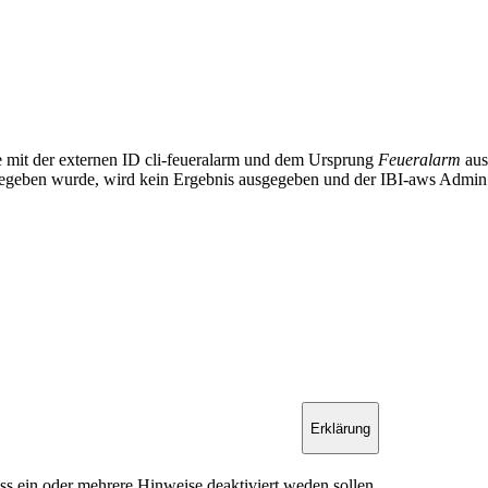
e mit der externen ID cli-feueralarm und dem Ursprung
Feueralarm
aus
geben wurde, wird kein Ergebnis ausgegeben und der IBI-aws Admin n
Erklärung
ass ein oder mehrere Hinweise deaktiviert weden sollen