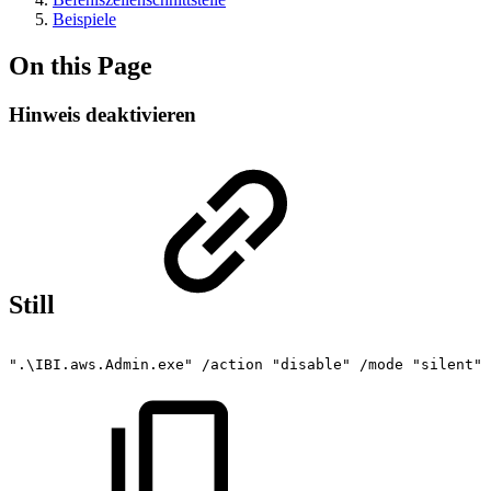
Beispiele
On this Page
Hinweis deaktivieren
Still
".\IBI.aws.Admin.exe"
/action
"disable"
/mode
"silent"