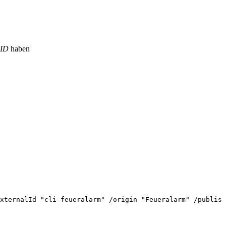
 ID
haben
xternalId
"cli-feueralarm"
/origin
"Feueralarm"
/publish