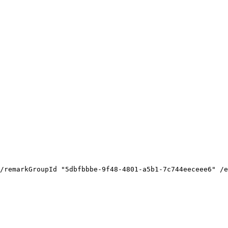
/remarkGroupId
"5dbfbbbe-9f48-4801-a5b1-7c744eeceee6"
/e