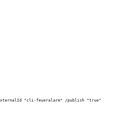
xternalId
"cli-feueralarm"
/publish
"true"