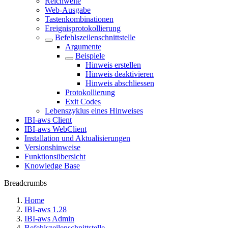
Reichweite
Web-Ausgabe
Tastenkombinationen
Ereignisprotokollierung
Befehlszeilenschnittstelle
Argumente
Beispiele
Hinweis erstellen
Hinweis deaktivieren
Hinweis abschliessen
Protokollierung
Exit Codes
Lebenszyklus eines Hinweises
IBI-aws Client
IBI-aws WebClient
Installation und Aktualisierungen
Versionshinweise
Funktionsübersicht
Knowledge Base
Breadcrumbs
Home
IBI-aws 1.28
IBI-aws Admin
Befehlszeilenschnittstelle