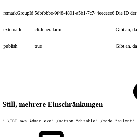
remarkGroupId
5dbfbbbe-9f48-4801-a5b1-7c744eeceee6
Die ID der
externalId
cli-feueralarm
Gibt an, da
publish
true
Gibt an, d
Still, mehrere Einschränkungen
".\IBI.aws.Admin.exe"
/action
"disable"
/mode
"silent"