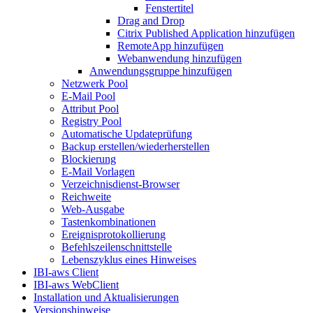
Fenstertitel
Drag and Drop
Citrix Published Application hinzufügen
RemoteApp hinzufügen
Webanwendung hinzufügen
Anwendungsgruppe hinzufügen
Netzwerk Pool
E-Mail Pool
Attribut Pool
Registry Pool
Automatische Updateprüfung
Backup erstellen/wiederherstellen
Blockierung
E-Mail Vorlagen
Verzeichnisdienst-Browser
Reichweite
Web-Ausgabe
Tastenkombinationen
Ereignisprotokollierung
Befehlszeilenschnittstelle
Lebenszyklus eines Hinweises
IBI-aws Client
IBI-aws WebClient
Installation und Aktualisierungen
Versionshinweise