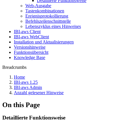
Detaillierte Funktionsweise
Web-Ausgabe
Tastenkombinationen
Ereignisprotokollierung
Befehlszeilenschnittstelle
Lebenszyklus eines Hinweises
IBI-aws Client
IBI-aws WebClient
Installation und Aktualisierungen
Versionshinweise
Funktionsübersicht
Knowledge Base
Breadcrumbs
Home
IBI-aws 1.25
IBI-aws Admin
Anzahl gelesener Hinweise
On this Page
Detaillierte Funktionsweise